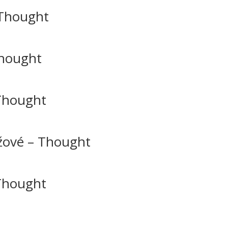
 Thought
Thought
 Thought
užové – Thought
-Thought