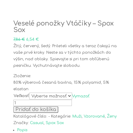
Veselé ponožky Vtáčiky – Spox
Sox
Original
Current
7,86
€
6,54
€
price
price
Žltý, červený, šedý. Prileteli všetky a teraz čakajú na
was:
is:
vaše prvé kroky. Neste sa v týchto ponožkách do
7,86 €.
6,54 €.
výšin, nad oblaky. Spievajte si pri tom obľúbenú
pesničku. Vychutnávajte slobodu.
Zloženie:
80% výberová česaná bavlna, 15% polyamid, 5%
elastan
Veľkosť
Vymazať
množstvo
Pridať do košíka
Veselé
ponožky
Katalógové číslo:
-
Kategórie:
Muži
,
Vzorované
,
Ženy
Vtáčiky
Značky:
Casual
,
Spox Sox
-
Popis