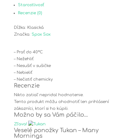
Spox
Starostlivosť
Sox
Recenzie (0)
Dĺžka: Klasická
Značka:
Spox Sox
– Prať do 40°C
– Nežehliť
– Nesušiť v sušičke
– Nebieliť
– Nečistiť chemicky
Recenzie
Nikto zatiaľ nepridal hodnotenie.
Tento produkt môžu ohodnotiť len prihlásení
zákazníci, ktorí si ho kúpili.
Možno by sa Vám páčilo…
Zľava!
Veselé ponožky Tukan – Many
Mornings