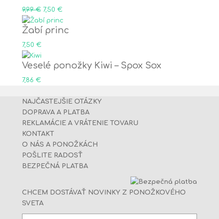
Original
Current
9,99
€
7,50
€
price
price
Žabí princ
was:
is:
9,99 €.
7,50 €.
7,50
€
Veselé ponožky Kiwi – Spox Sox
7,86
€
NAJČASTEJŠIE OTÁZKY
DOPRAVA A PLATBA
REKLAMÁCIE A VRÁTENIE TOVARU
KONTAKT
O NÁS A PONOŽKÁCH
POŠLITE RADOSŤ
BEZPEČNÁ PLATBA
CHCEM DOSTÁVAŤ NOVINKY Z PONOŽKOVÉHO
SVETA