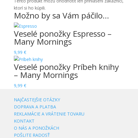
Tento produkt môžu ohodnotiť len prihlásení zákazníci,
ktorí si ho kúpili.
Možno by sa Vám páčilo…
Veselé ponožky Espresso –
Many Mornings
9,99
€
Veselé ponožky Príbeh knihy
– Many Mornings
9,99
€
NAJČASTEJŠIE OTÁZKY
DOPRAVA A PLATBA
REKLAMÁCIE A VRÁTENIE TOVARU
KONTAKT
O NÁS A PONOŽKÁCH
POŠLITE RADOSŤ