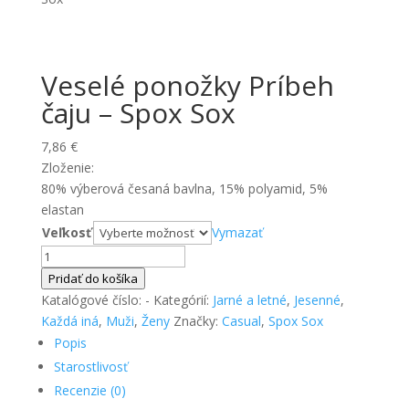
Veselé ponožky Príbeh
čaju – Spox Sox
7,86
€
Zloženie:
80% výberová česaná bavlna, 15% polyamid, 5%
elastan
Veľkosť
Vymazať
množstvo
Veselé
Pridať do košíka
ponožky
Katalógové číslo:
-
Kategórií:
Jarné a letné
,
Jesenné
,
Príbeh
Každá iná
,
Muži
,
Ženy
Značky:
Casual
,
Spox Sox
čaju
Popis
-
Starostlivosť
Spox
Recenzie (0)
Sox