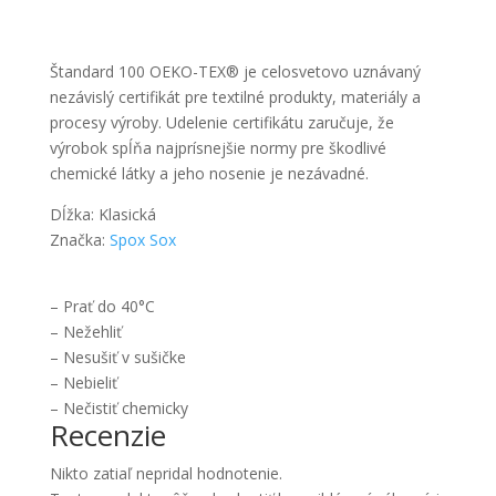
Štandard 100 OEKO-TEX® je celosvetovo uznávaný
nezávislý certifikát pre textilné produkty, materiály a
procesy výroby. Udelenie certifikátu zaručuje, že
výrobok spĺňa najprísnejšie normy pre škodlivé
chemické látky a jeho nosenie je nezávadné.
Dĺžka: Klasická
Značka:
Spox Sox
– Prať do 40°C
– Nežehliť
– Nesušiť v sušičke
– Nebieliť
– Nečistiť chemicky
Recenzie
Nikto zatiaľ nepridal hodnotenie.