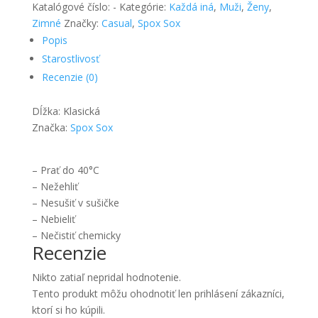
ponožky
Katalógové číslo:
-
Kategórie:
Každá iná
,
Muži
,
Ženy
,
Medovníčky
Zimné
Značky:
Casual
,
Spox Sox
-
Popis
Spox
Starostlivosť
Sox
Recenzie (0)
Dĺžka: Klasická
Značka:
Spox Sox
– Prať do 40°C
– Nežehliť
– Nesušiť v sušičke
– Nebieliť
– Nečistiť chemicky
Recenzie
Nikto zatiaľ nepridal hodnotenie.
Tento produkt môžu ohodnotiť len prihlásení zákazníci,
ktorí si ho kúpili.