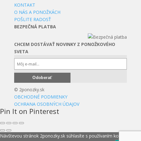
KONTAKT
O NÁS A PONOŽKÁCH
POŠLITE RADOSŤ
BEZPEČNÁ PLATBA
CHCEM DOSTÁVAŤ NOVINKY Z PONOŽKOVÉHO
SVETA
© 2ponozky.sk
OBCHODNÉ PODMIENKY
OCHRANA OSOBNÝCH ÚDAJOV
Pin It on Pinterest
Návštevou stránok 2ponozky.sk súhlasíte s používaním koláčikov