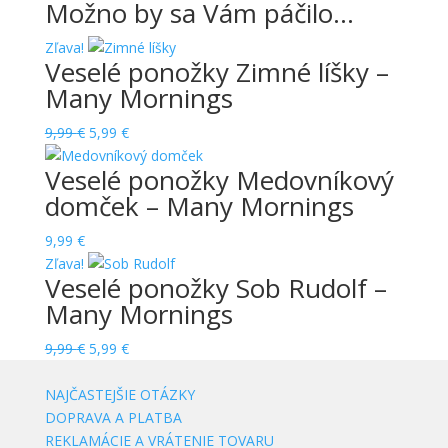
Možno by sa Vám páčilo…
Zľava!
Veselé ponožky Zimné líšky –
Many Mornings
Original
Current
9,99
€
5,99
€
price
price
Veselé ponožky Medovníkový
was:
is:
domček – Many Mornings
9,99 €.
5,99 €.
9,99
€
Zľava!
Veselé ponožky Sob Rudolf –
Many Mornings
Original
Current
9,99
€
5,99
€
price
price
was:
is:
NAJČASTEJŠIE OTÁZKY
9,99 €.
5,99 €.
DOPRAVA A PLATBA
REKLAMÁCIE A VRÁTENIE TOVARU