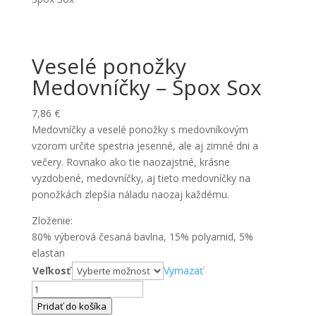
Veselé ponožky
Medovníčky – Spox Sox
7,86
€
Medovníčky a veselé ponožky s medovníkovým
vzorom určite spestria jesenné, ale aj zimné dni a
večery. Rovnako ako tie naozajstné, krásne
vyzdobené, medovníčky, aj tieto medovníčky na
ponožkách zlepšia náladu naozaj každému.
Zloženie:
80% výberová česaná bavlna, 15% polyamid, 5%
elastan
Veľkosť
Vymazať
množstvo
Veselé
Pridať do košíka