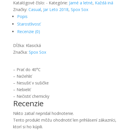
ponožky
Katalógové číslo:
-
Kategórie:
Jarné a letné
,
Každá iná
Med
Značky:
Casual
,
Jar Leto 2018
,
Spox Sox
a
Popis
maliny
Starostlivosť
-
Recenzie (0)
Spox
Sox
Dĺžka: Klasická
Značka:
Spox Sox
– Prať do 40°C
– Nežehliť
– Nesušiť v sušičke
– Nebieliť
– Nečistiť chemicky
Recenzie
Nikto zatiaľ nepridal hodnotenie.
Tento produkt môžu ohodnotiť len prihlásení zákazníci,
ktorí si ho kúpili.