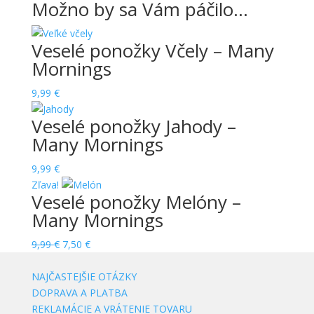
Možno by sa Vám páčilo…
Veselé ponožky Včely – Many
Mornings
9,99
€
Veselé ponožky Jahody –
Many Mornings
9,99
€
Zľava!
Veselé ponožky Melóny –
Many Mornings
Original
Current
9,99
€
7,50
€
price
price
was:
is:
NAJČASTEJŠIE OTÁZKY
9,99 €.
7,50 €.
DOPRAVA A PLATBA
REKLAMÁCIE A VRÁTENIE TOVARU