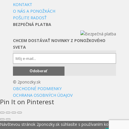
KONTAKT
O NÁS A PONOŽKÁCH
POŠLITE RADOSŤ
BEZPEČNÁ PLATBA
CHCEM DOSTÁVAŤ NOVINKY Z PONOŽKOVÉHO
SVETA
© 2ponozky.sk
OBCHODNÉ PODMIENKY
OCHRANA OSOBNÝCH ÚDAJOV
Pin It on Pinterest
Návštevou stránok 2ponozky.sk súhlasíte s používaním koláčikov