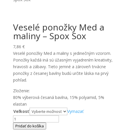
Veselé ponožky Med a
maliny – Spox Sox
7,86
€
Veselé ponožky Med a maliny s jedinečným vzorom.
Ponožky každá iná sú úžasným vyjadrením kreativity,
hravosti a zábavy. Tieto jemné a zároveň trvácne
ponožky z česanej bavlny budú určite láska na prvý
pohľad.
Zloženie:
80% výberová česaná bavlna, 15% polyamid, 5%
elastan
Veľkosť
Vymazať
množstvo
Veselé
Pridať do košíka