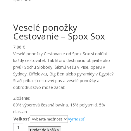
Veselé ponožky
Cestovanie – Spox Sox
7,86
€
Veselé ponožky Cestovanie od Spox Sox si obľúbi
každý cestovateľ. Tak ktorú destináciu objavíte ako
prvú? Sochu Slobody, Šikmú vežu v Pise, operu v
Sydney, Eiffelovku, Big Ben alebo pyramídy v Egypte?
Stačí pribaliť cestovný pas a veselé ponožky a
dobrodružstvo môže začať.
Zloženie:
80% výberová česaná bavlna, 15% polyamid, 5%
elastan
Veľkosť
Vymazať
množstvo
Pridať do košíka