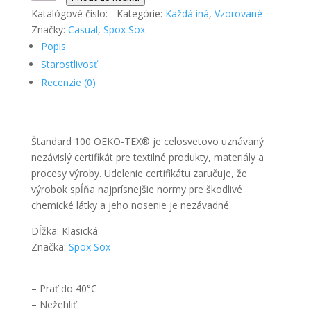
Veselé
Katalógové číslo:
-
Kategórie:
Každá iná
,
Vzorované
ponožky
Značky:
Casual
,
Spox Sox
Cestovanie
Popis
-
Starostlivosť
Spox
Recenzie (0)
Sox
Štandard 100 OEKO-TEX® je celosvetovo uznávaný
nezávislý certifikát pre textilné produkty, materiály a
procesy výroby. Udelenie certifikátu zaručuje, že
výrobok spĺňa najprísnejšie normy pre škodlivé
chemické látky a jeho nosenie je nezávadné.
Dĺžka: Klasická
Značka:
Spox Sox
– Prať do 40°C
– Nežehliť