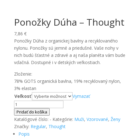
Ponožky Dúha – Thought
7,86
€
Ponožky Dúha z organickej bavlny a recyklovaného
nylonu. Ponožky sú jemné a priedušné. Vaše nohy v
nich budú šťastné a zdravé a aj naša planéta vám bude
vďačná. Dostupné i v detských veľkostiach.
Zloženie:
78% GOTS organická bavlna, 19% recyklovaný nylon,
3% elastan
Veľkosť
Vymazať
množstvo
Ponožky
Pridať do košíka
Dúha
Katalógové číslo:
-
Kategórie:
Muži
,
Vzorované
,
Ženy
-
Značky:
Regular
,
Thought
Thought
Popis