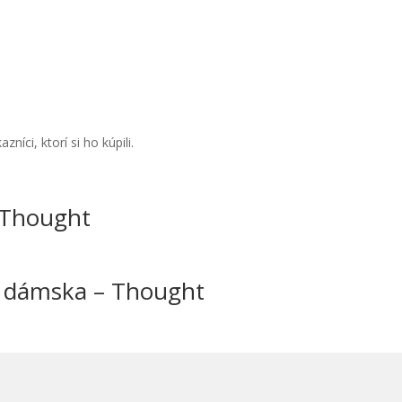
íci, ktorí si ho kúpili.
 Thought
e dámska – Thought