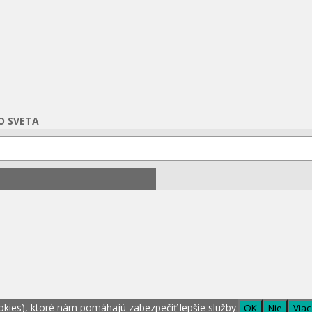
O SVETA
okies), ktoré nám pomáhajú zabezpečiť lepšie služby.
OK
Nie
Viac