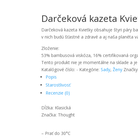
Darčeková kazeta Kvi
Darčeková kazeta Kvietky obsahuje štyri páry 
v nich budú šťastné a zdravé a aj naša planéta
Zloženie:
53% bambusová viskóza, 16% certifikovaná orga
Tento produkt nie je momentálne na sklade a je
Katalógové číslo:
-
Kategórie:
Sady
,
Ženy
Značky
Popis
Starostlivosť
Recenzie (0)
Dĺžka: Klasická
Značka: Thought
– Prať do 30°C