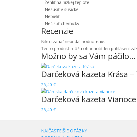
– Žehliť na nízkej teplote
– Nesušiť v sušičke
– Nebieliť
– Nečistiť chemicky
Recenzie
Nikto zatiaľ nepridal hodnotenie.
Tento produkt môžu ohodnotiť len prihlásení zákazn
Možno by sa Vám páčilo…
Darčeková kazeta Krása –
26,40
€
Darčeková kazeta Vianoc
26,40
€
NAJČASTEJŠIE OTÁZKY