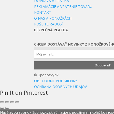
DOPRAVA A PLATBA
REKLAMÁCIE A VRÁTENIE TOVARU
KONTAKT
O NÁS A PONOŽKÁCH
POŠLITE RADOSŤ
BEZPEČNÁ PLATBA
CHCEM DOSTÁVAŤ NOVINKY Z PONOŽKOVÉH
© 2ponozky.sk
OBCHODNÉ PODMIENKY
OCHRANA OSOBNÝCH ÚDAJOV
Pin It on Pinterest
Návštevou stránok 2ponozky.sk súhlasíte s používaním koláčikov (co