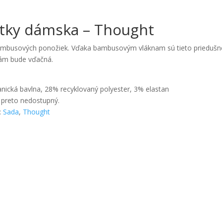
etky dámska – Thought
bambusových ponožiek. Vďaka bambusovým vláknam sú tieto priedušné
 vám bude vďačná.
nická bavlna, 28% recyklovaný polyester, 3% elastan
 preto nedostupný.
:
Sada
,
Thought