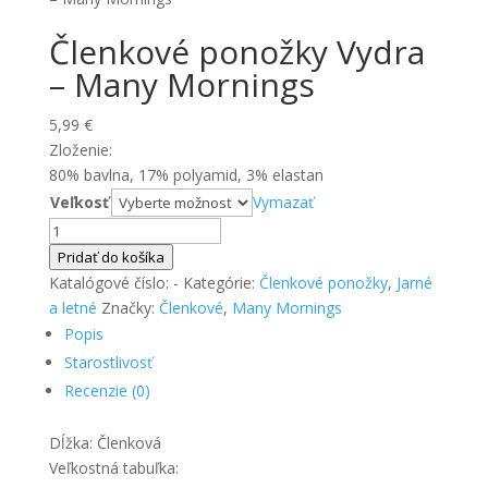
Členkové ponožky Vydra
– Many Mornings
5,99
€
Zloženie:
80% bavlna, 17% polyamid, 3% elastan
Veľkosť
Vymazať
množstvo
Členkové
Pridať do košíka
ponožky
Katalógové číslo:
-
Kategórie:
Členkové ponožky
,
Jarné
Vydra
a letné
Značky:
Členkové
,
Many Mornings
-
Popis
Many
Starostlivosť
Mornings
Recenzie (0)
Dĺžka: Členková
Veľkostná tabuľka: