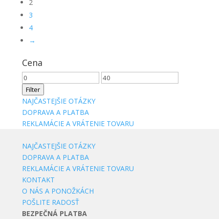
2
3
4
→
Cena
Minimálna
Maximálna
cena
cena
Filter
NAJČASTEJŠIE OTÁZKY
DOPRAVA A PLATBA
REKLAMÁCIE A VRÁTENIE TOVARU
NAJČASTEJŠIE OTÁZKY
DOPRAVA A PLATBA
REKLAMÁCIE A VRÁTENIE TOVARU
KONTAKT
O NÁS A PONOŽKÁCH
POŠLITE RADOSŤ
BEZPEČNÁ PLATBA